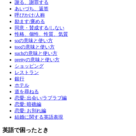
謝る、謝罪する
あいづち、返答
呼びかけ/人称
励ます/褒める
同意・賛成する/しない
性格、個性、性質、気質
soの意味と使い方
tooの意味と使い方
suchの意味と使い方
prettyの意味と使い方
ショッピング
レストラン
銀行
ホテル
道を尋ねる
恋愛: 出会い/ラブラブ編
恋愛: 暗礁編
恋愛: お別れ編
結婚に関する英語表現
英語で困ったとき