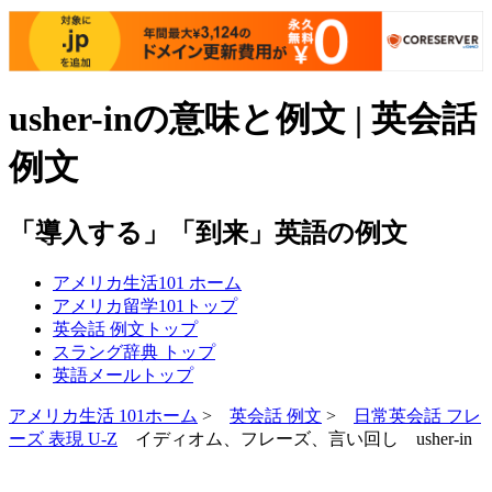
usher-inの意味と例文 | 英会話
例文
「導入する」「到来」英語の例文
アメリカ生活101
ホーム
アメリカ留学101
トップ
英会話 例文
トップ
スラング辞典
トップ
英語メール
トップ
アメリカ生活 101ホーム
>
英会話 例文
>
日常英会話 フレ
ーズ 表現 U-Z
イディオム、フレーズ、言い回し usher-in