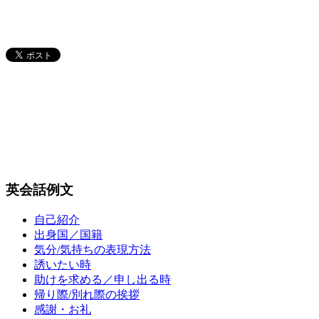
英会話例文
自己紹介
出身国／国籍
気分/気持ちの表現方法
誘いたい時
助けを求める／申し出る時
帰り際/別れ際の挨拶
感謝・お礼