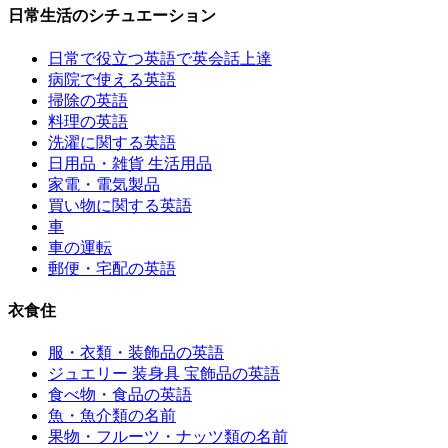
日常生活のシチュエーション
日常で役立つ英語で英会話上達
病院で使える英語
掃除の英語
料理の英語
洗濯に関する英語
日用品・雑貨 生活用品
家電・電気製品
買い物に関する英語
車
車の運転
郵便・宅配の英語
衣食住
服・衣類・装飾品の英語
ジュエリー 装身具 宝飾品の英語
食べ物・食品の英語
魚・魚介類の名前
果物・フルーツ・ナッツ類の名前