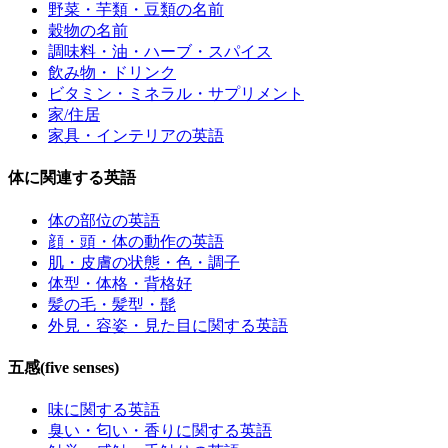
野菜・芋類・豆類の名前
穀物の名前
調味料・油・ハーブ・スパイス
飲み物・ドリンク
ビタミン・ミネラル・サプリメント
家/住居
家具・インテリアの英語
体に関連する英語
体の部位の英語
顔・頭・体の動作の英語
肌・皮膚の状態・色・調子
体型・体格・背格好
髪の毛・髪型・髭
外見・容姿・見た目に関する英語
五感(five senses)
味に関する英語
臭い・匂い・香りに関する英語