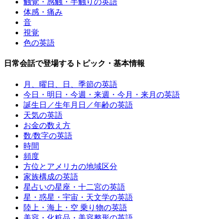
触覚・感触・手触りの英語
体感・痛み
音
視覚
色の英語
日常会話で登場するトピック・基本情報
月、曜日、日、季節の英語
今日・明日・今週・来週・今月・来月の英語
誕生日／生年月日／年齢の英語
天気の英語
お金の数え方
数/数字の英語
時間
頻度
方位とアメリカの地域区分
家族構成の英語
星占いの星座・十二宮の英語
星・惑星・宇宙・天文学の英語
陸上・海上・空 乗り物の英語
美容・化粧品・美容整形の英語