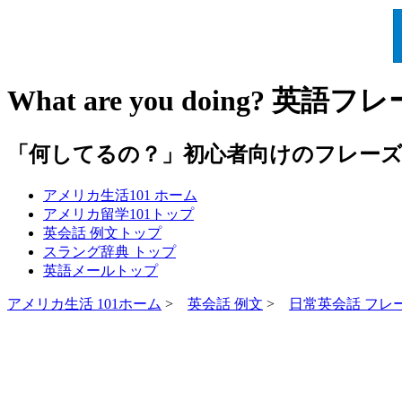
What are you doing? 英
「何してるの？」初心者向けのフレーズ
アメリカ生活101
ホーム
アメリカ留学101
トップ
英会話 例文
トップ
スラング辞典
トップ
英語メール
トップ
アメリカ生活 101ホーム
>
英会話 例文
>
日常英会話 フレ