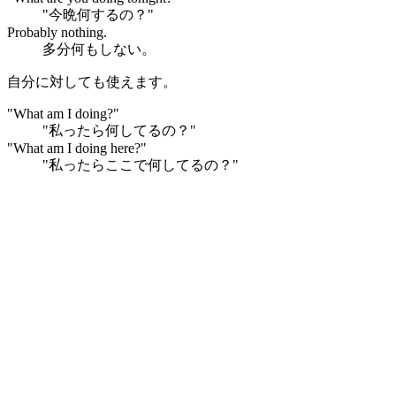
"今晩何するの？"
Probably nothing.
多分何もしない。
自分に対しても使えます。
"What am I doing?"
"私ったら何してるの？"
"What am I doing here?"
"私ったらここで何してるの？"